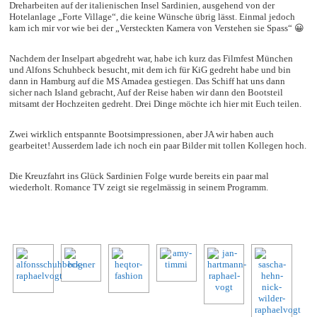
Dreharbeiten auf der italienischen Insel Sardinien, ausgehend von der
Hotelanlage „Forte Village“, die keine Wünsche übrig lässt. Einmal jedoch
kam ich mir vor wie bei der „Versteckten Kamera von Verstehen sie Spass“ 😀
Nachdem der Inselpart abgedreht war, habe ich kurz das Filmfest München
und Alfons Schuhbeck besucht, mit dem ich für KiG gedreht habe und bin
dann in Hamburg auf die MS Amadea gestiegen. Das Schiff hat uns dann
sicher nach Island gebracht, Auf der Reise haben wir dann den Bootsteil
mitsamt der Hochzeiten gedreht. Drei Dinge möchte ich hier mit Euch teilen.
Zwei wirklich entspannte Bootsimpressionen, aber JA wir haben auch
gearbeitet! Ausserdem lade ich noch ein paar Bilder mit tollen Kollegen hoch.
Die Kreuzfahrt ins Glück Sardinien Folge wurde bereits ein paar mal
wiederholt. Romance TV zeigt sie regelmässig in seinem Programm.