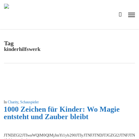
Skip
to
Men
main
search
content
Tag
kinderhilfswerk
In
Charity
,
Schauspieler
1000 Zeichen für Kinder: Wo Magie
entsteht und Zauber bleibt
JTNDZGl2JTIwaWQlM0QlMjJmYi1yb290JTIyJTNFJTNDJTJGZGl2JTNFJ