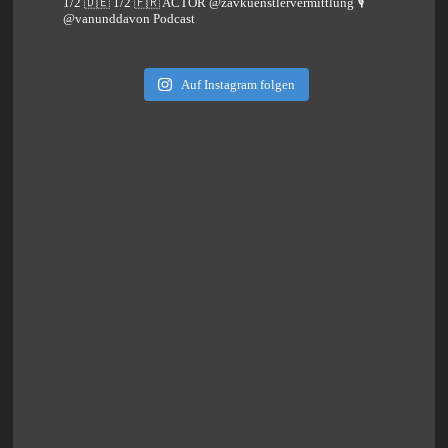
1/2 🇩🇪 1/2 🇫🇷 ACTOR @zavkuenstlervermittlung
🎙️
@vanunddavon Podcast
Auf Instagram folgen