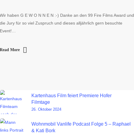
Wir haben G E W O N N E N :-) Danke an den 99 Fire Films Award und
die Jury für so viel Zuspruch und dieses alljährlich gern besuchte
Event!…
Read More
Kartenhaus Film feiert Premiere Hofer
Filmtage
26. Oktober 2024
Wohnmobil Vanlife Podcast Folge 5 – Raphael
& Kati Bork