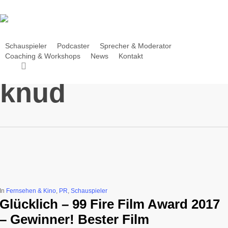
Skip
to
main
content
Schauspieler
Podcaster
Sprecher & Moderator
Coaching & Workshops
News
Kontakt
search
Tag
knud
In
Fernsehen & Kino
,
PR
,
Schauspieler
Glücklich – 99 Fire Film Award 2017
– Gewinner! Bester Film