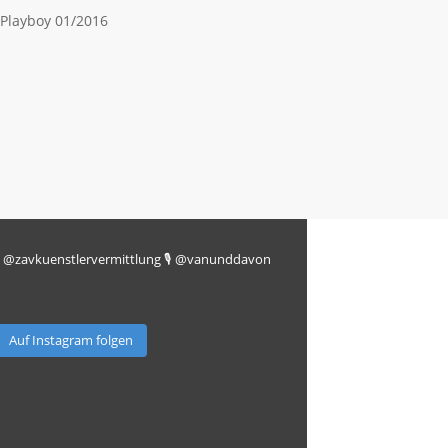
 Playboy 01/2016
R @zavkuenstlervermittlung
🎙️ @vanunddavon
Auf Instagram folgen