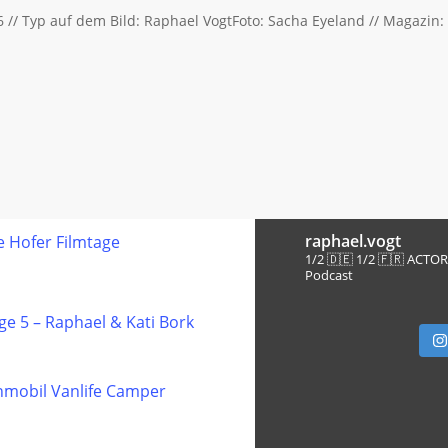
 // Typ auf dem Bild: Raphael VogtFoto: Sacha Eyeland // Magazin:
raphael.vogt
e Hofer Filmtage
1/2 🇩🇪 1/2 🇫🇷 ACTO
Podcast
e 5 – Raphael & Kati Bork
mobil Vanlife Camper