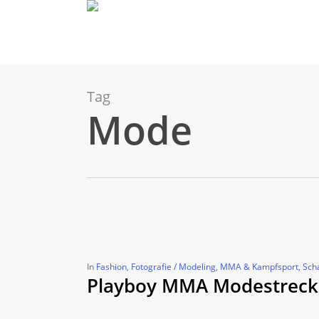
Skip
to
main
content
Tag
Mode
In
Fashion
,
Fotografie / Modeling
,
MMA & Kampfsport
,
Sch
Playboy MMA Modestrecke