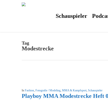
Skip
to
main
content
Schauspieler
Podca
Tag
Modestrecke
In
Fashion
,
Fotografie / Modeling
,
MMA & Kampfsport
,
Schauspieler
Playboy MMA Modestrecke Heft 0