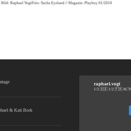
m Bild: Raphael VogtFoto: Sacha Eyeland // Magazin: Playboy 01/2016
lmtage
raphael.vogt
1/2 🇩🇪 1/2 🇫🇷 AC
phael & Kati Bork