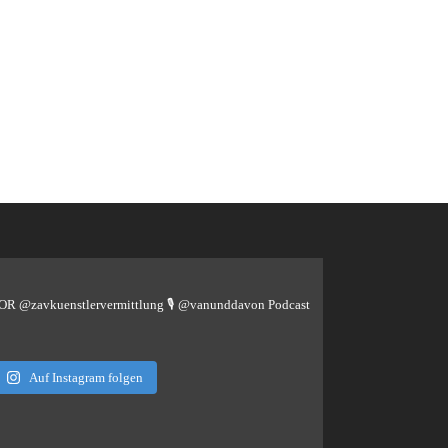
TOR @zavkuenstlervermittlung
🎙️ @vanunddavon Podcast
Auf Instagram folgen