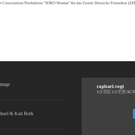
der Cinecentrum Produktion "SOKO Wismar" für das Zweite Deutsche Fernsehen (Z
lmtage
raphael.vogt
1/2 🇩🇪 1/2 🇫🇷 AC
phael & Kati Bork