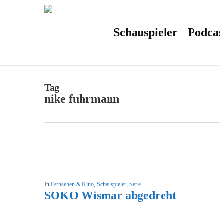
Skip
to
main
content
Schauspieler
Podca
Tag
nike fuhrmann
In
Fernsehen & Kino
,
Schauspieler
,
Serie
SOKO Wismar abgedreht