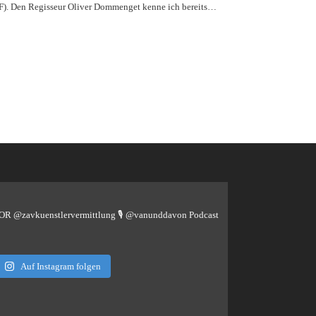
DF). Den Regisseur Oliver Dommenget kenne ich bereits…
TOR @zavkuenstlervermittlung
🎙️ @vanunddavon Podcast
Auf Instagram folgen