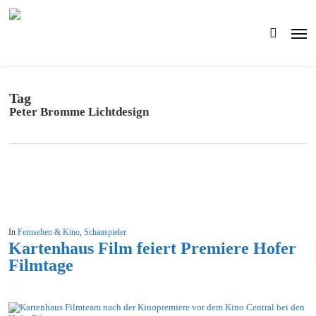
Skip
to
Men
main
search
content
Tag
Peter Bromme Lichtdesign
In
Fernsehen & Kino
,
Schauspieler
Kartenhaus Film feiert Premiere Hofer
Filmtage