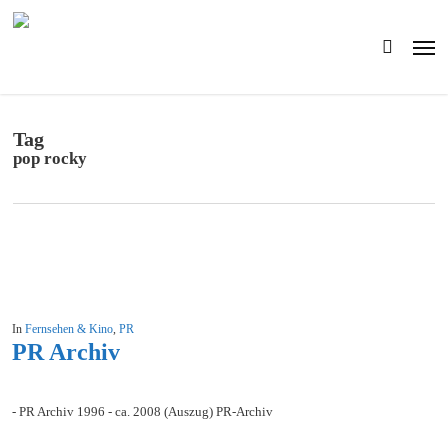
Skip
to
Men
main
search
content
Tag
pop rocky
In
Fernsehen & Kino
,
PR
PR Archiv
- PR Archiv 1996 - ca. 2008 (Auszug) PR-Archiv