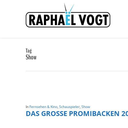
Skip
to
main
content
Tag
Show
In
Fernsehen & Kino
,
Schauspieler
,
Show
DAS GROSSE PROMIBACKEN 2