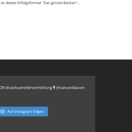
s es dieses Erfolgsformat "Das grosse Backen"…
CTOR @zavkuenstlervermittlung
🎙️ @vanunddavon
Auf Instagram folgen