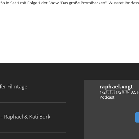
.15h in Sat.1 mit Folge 1 der Show "Das große Promibacken". Wusstet ihr das
fer Filmtage
raphael.vogt
1/2 🇩🇪 1/2 🇫🇷 A
Podcast
– Raphael & Kati Bork