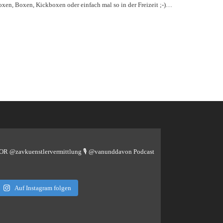
en, Boxen, Kickboxen oder einfach mal so in der Freizeit ;-)…
TOR @zavkuenstlervermittlung
🎙️ @vanunddavon Podcast
Auf Instagram folgen