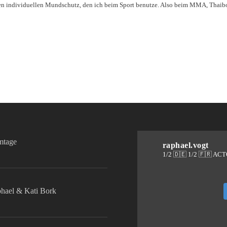
n individuellen Mundschutz, den ich beim Sport benutze. Also beim MMA, Thaibox
lmtage
raphael.vogt
1/2 🇩🇪 1/2 🇫🇷 AC
phael & Kati Bork