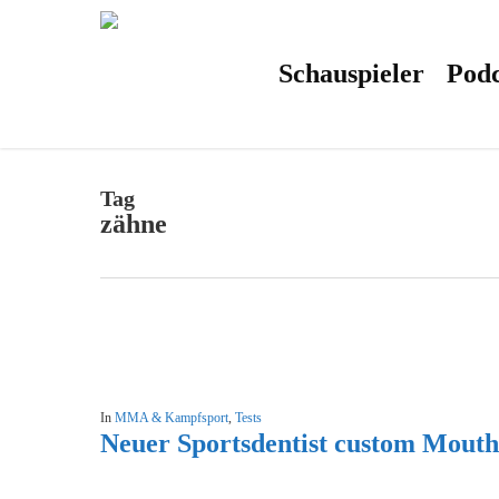
Skip
to
main
content
Schauspieler
Podc
Tag
zähne
In
MMA & Kampfsport
,
Tests
Neuer Sportsdentist custom Mout