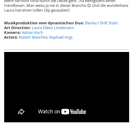
wenn sie nicht total durch die Decke geht…na wenigstens einen
Handbesen. Man weiss ja nie in dieser Branche 😉 Und die wunderbare
Laura hat einen tollen Clip gezaubert!
Musikproduktion vom dynamischen Duo:
Elenka
/
Drift Static
Art Direction:
Laura Eileen Lindemann
Kamera:
Adrian Koch
Actors:
Robert Maschke
,
Raphael Vogt