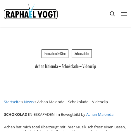
Skip
to
Men
main
search
content
Fernsehen & Kino
Schauspieler
Achan Malonda – Schokolade – Videoclip
Startseite
»
News
»
Achan Malonda – Schokolade – Videoclip
SCHOKOLADE
N-ESKAPADEN im Bewegtbild by
Achan Malonda
!
Achan hat mich total überzeugt mit Ihrer Musik. Ich fress‘ einen Besen,