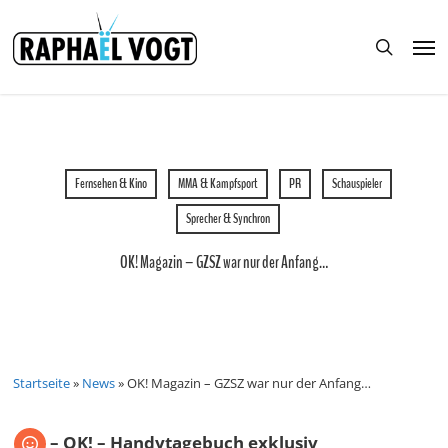
Skip
to
Men
main
search
content
Fernsehen & Kino
MMA & Kampfsport
PR
Schauspieler
Sprecher & Synchron
OK! Magazin – GZSZ war nur der Anfang…
Startseite
»
News
»
OK! Magazin – GZSZ war nur der Anfang…
– OK! – Handytagebuch exklusiv