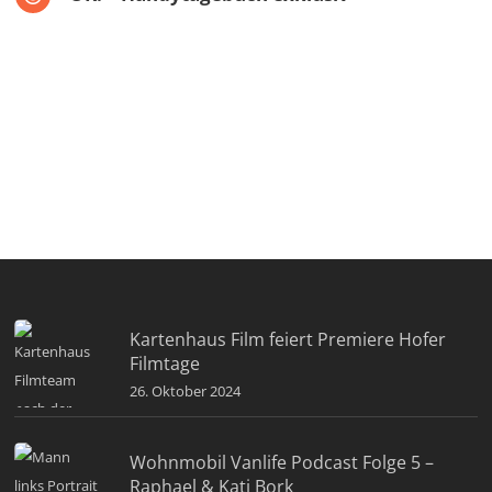
Kartenhaus Film feiert Premiere Hofer
Filmtage
26. Oktober 2024
Wohnmobil Vanlife Podcast Folge 5 –
Raphael & Kati Bork