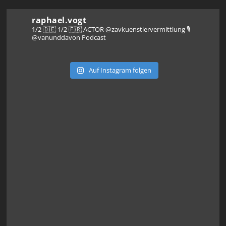
raphael.vogt
1/2 🇩🇪 1/2 🇫🇷 ACTOR @zavkuenstlervermittlung
🎙️
@vanunddavon Podcast
Auf Instagram folgen