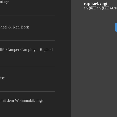
lmtage
raphael.vogt
1/2 🇩🇪 1/2 🇫🇷 AC
phael & Kati Bork
life Camper Camping – Raphael
ise
mit dem Wohnmobil, Inga