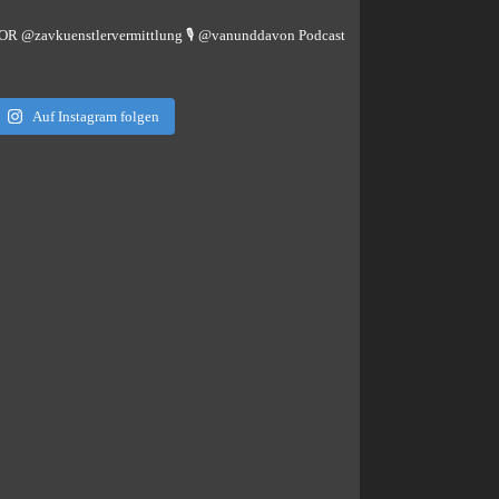
TOR @zavkuenstlervermittlung
🎙️ @vanunddavon Podcast
Auf Instagram folgen