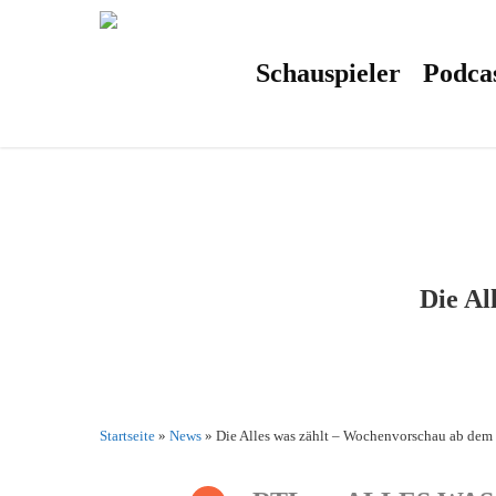
Skip
to
main
content
Schauspieler
Podca
Die Al
Startseite
»
News
»
Die Alles was zählt – Wochenvorschau ab dem