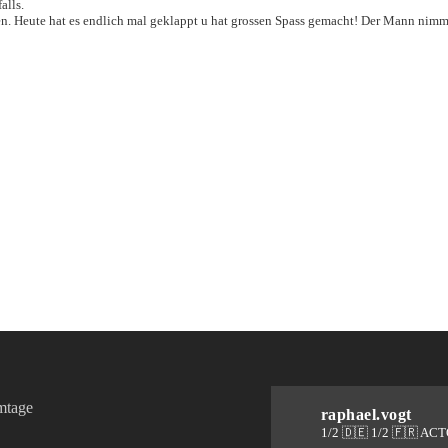
alls.
. Heute hat es endlich mal geklappt u hat grossen Spass gemacht! Der Mann nimmt s
lmtage
raphael.vogt
1/2 🇩🇪 1/2 🇫🇷 AC