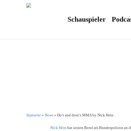
Skip
to
main
content
Schauspieler
Podca
Startseite
»
News
»
Do’s and dont’s MMA by Nick Hein
Nick Hein
hat seinen Beruf als Bundespolizist an d