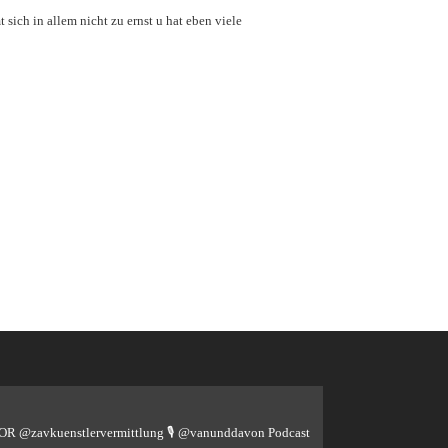
ich in allem nicht zu ernst u hat eben viele
TOR @zavkuenstlervermittlung
🎙️ @vanunddavon Podcast