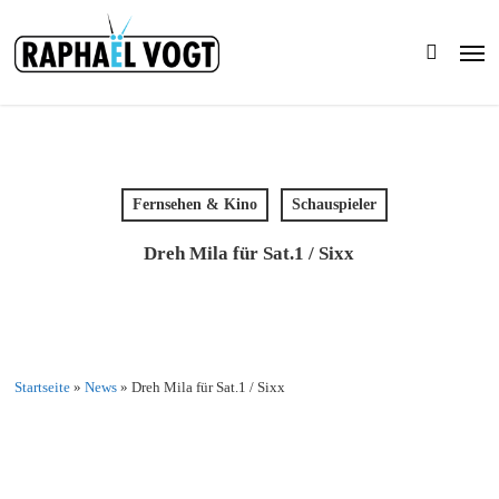
Skip
to
Men
main
search
content
Fernsehen & Kino
Schauspieler
Dreh Mila für Sat.1 / Sixx
Startseite
»
News
»
Dreh Mila für Sat.1 / Sixx