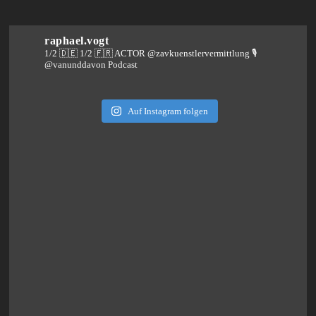
raphael.vogt
1/2 🇩🇪 1/2 🇫🇷 ACTOR @zavkuenstlervermittlung
🎙️
@vanunddavon Podcast
Auf Instagram folgen