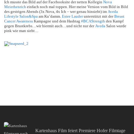
Ich musste das Bild auf der Facebooksite der netten Kollegin
Nova
Meierhenrich
einfach noch mal toppen. Hier meine Version vom Bild in Bild
des gestrigen Abends (3x Nova, 4x Ich – wer genau hinsieht) im
Aveda
Lifestyle Salon&Spa
am Ku’damm.
Estee Lauder
unterstützt mit der
Breast
Cancer Awareness
Kampagne und dem Hashtag
‪#‎
BCAStrength‬
den Kampf
gegen Brustkrebs…wir hiermit auch…und nicht nur der
Aveda
Salon wurde
pink wie man sieht…
Kartenhaus Film feiert Premiere Hofer Filmtage