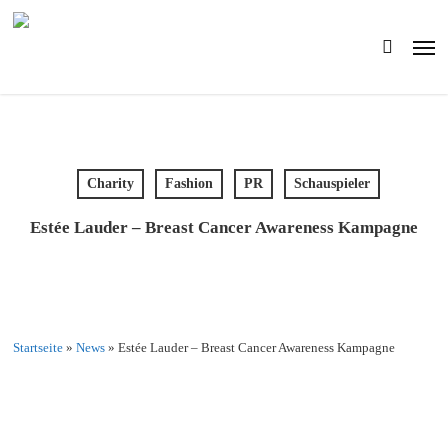
Skip
to
Men
main
search
content
Charity
Fashion
PR
Schauspieler
Estée Lauder – Breast Cancer Awareness Kampagne
Startseite
»
News
»
Estée Lauder – Breast Cancer Awareness Kampagne