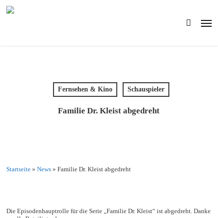
Skip
to
Men
main
search
content
Fernsehen & Kino
Schauspieler
Familie Dr. Kleist abgedreht
Startseite
»
News
»
Familie Dr. Kleist abgedreht
Die Episodenhauptrolle für die Serie „Familie Dr. Kleist“ ist abgedreht. Danke