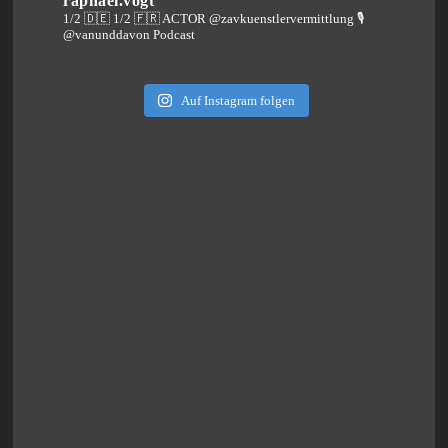
raphael.vogt
1/2 🇩🇪 1/2 🇫🇷 ACTOR @zavkuenstlervermittlung
🎙️
@vanunddavon Podcast
Auf Instagram folgen