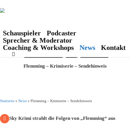
Skip
to
main
content
Schauspieler
Podcaster
Sprecher & Moderator
Coaching & Workshops
News
Kontakt
search
Fernsehen & Kino
PR
Schauspieler
Flemming – Krimiserie – Sendehinweis
Startseite
»
News
»
Flemming – Krimiserie – Sendehinweis
Sky Krimi strahlt die Folgen von „Flemming“ aus