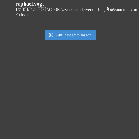
raphael.vogt
1/2 🇩🇪 1/2 🇫🇷 ACTOR @zavkuenstlervermittlung
🎙️ @vanunddavon
Podcast
Auf Instagram folgen