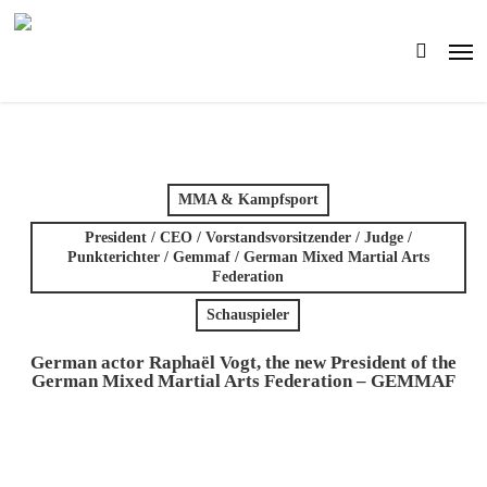
Skip
to
Men
main
search
content
MMA & Kampfsport
President / CEO / Vorstandsvorsitzender / Judge /
Punkterichter / Gemmaf / German Mixed Martial Arts
Federation
Schauspieler
German actor Raphaël Vogt, the new President of the
German Mixed Martial Arts Federation – GEMMAF