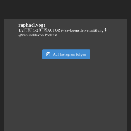
raphael.vogt
1/2 🇩🇪 1/2 🇫🇷 ACTOR @zavkuenstlervermittlung
🎙️
@vanunddavon Podcast
Auf Instagram folgen