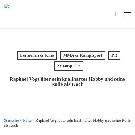
Skip
to
Men
main
search
content
Fernsehen & Kino
MMA & Kampfsport
PR
Schauspieler
Raphael Vogt über sein knallhartes Hobby und seine
Rolle als Koch
Startseite
»
News
»
Raphael Vogt über sein knallhartes Hobby und seine Rolle
als Koch