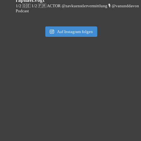
raphael.vogt
1/2 🇩🇪 1/2 🇫🇷 ACTOR @zavkuenstlervermittlung
🎙️ @vanunddavon
Podcast
Auf Instagram folgen