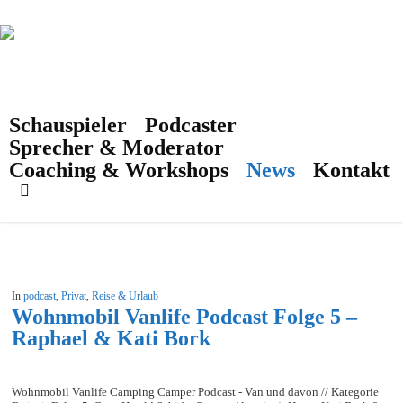
Skip
to
main
content
Schauspieler
Podcaster
Tag
Arbeiten
Sprecher & Moderator
Coaching & Workshops
News
Kontakt
search
In
podcast
,
Privat
,
Reise & Urlaub
Wohnmobil Vanlife Podcast Folge 5 –
Raphael & Kati Bork
Wohnmobil Vanlife Camping Camper Podcast - Van und davon // Kategorie