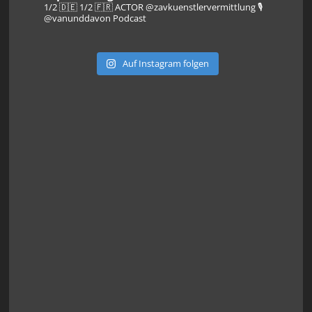
1/2 🇩🇪 1/2 🇫🇷 ACTOR @zavkuenstlervermittlung
🎙️
@vanunddavon Podcast
Auf Instagram folgen