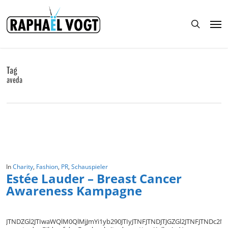
Skip
to
Men
main
search
content
Tag
aveda
In
Charity
,
Fashion
,
PR
,
Schauspieler
Estée Lauder – Breast Cancer
Awareness Kampagne
JTNDZGl2JTIwaWQlM0QlMjJmYi1yb290JTIyJTNFJTNDJTJGZGl2JTNFJTN