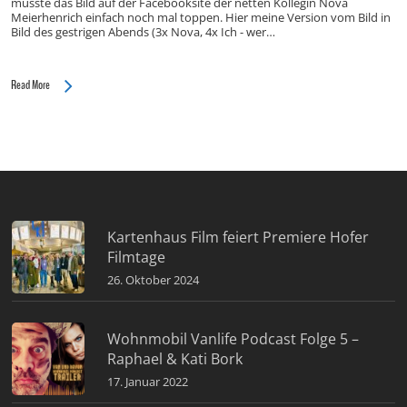
musste das Bild auf der Facebooksite der netten Kollegin Nova
Meierhenrich einfach noch mal toppen. Hier meine Version vom Bild in
Bild des gestrigen Abends (3x Nova, 4x Ich - wer…
Read More
Kartenhaus Film feiert Premiere Hofer
Filmtage
26. Oktober 2024
Wohnmobil Vanlife Podcast Folge 5 –
Raphael & Kati Bork
17. Januar 2022