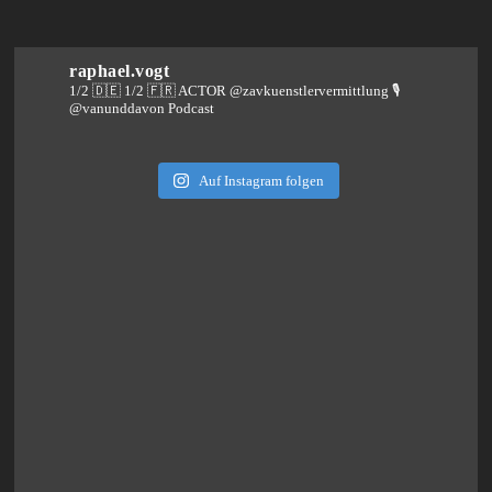
raphael.vogt
1/2 🇩🇪 1/2 🇫🇷 ACTOR @zavkuenstlervermittlung
🎙️
@vanunddavon Podcast
Auf Instagram folgen