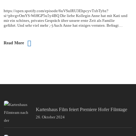
https://open.spotify.com/episode/6uVSulRU3EhpcyvTxbTybz?
si=phvgvOmYS-WiHGP5u5y4BQ Die liebe Kollegin Anne hat mit Kati und
mir ein schönes, privates Gespräch über unsere erste Zeit als Familie
geführt. Und sehr viel mehr ;-) Auch Anne hat einiges verraten. Befragt…
Read More
Kartenhaus Film feiert Premiere Hofer Filmtage
26. Oktober 2024