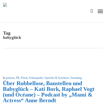
Skip
to
Men
main
search
content
Tag
babyglück
In
podcast
,
PR
,
Privat
,
Schauspieler
,
Sprecher & Synchron
,
Streaming
Über Rubbellose, Baustellen und
Babyglück – Kati Bork, Raphael Vogt
(und Océane) – Podcast by „Mami &
Actress“ Anne Berndt