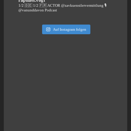
raphael.vogt
1/2 🇩🇪 1/2 🇫🇷 ACTOR @zavkuenstlervermittlung
🎙️
@vanunddavon Podcast
Auf Instagram folgen