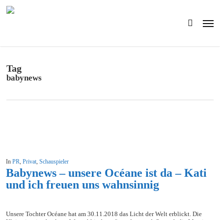
Skip
to
Men
main
search
content
Tag
babynews
In
PR
,
Privat
,
Schauspieler
Babynews – unsere Océane ist da – Kati
und ich freuen uns wahnsinnig
Unsere Tochter Océane hat am 30.11.2018 das Licht der Welt erblickt. Die