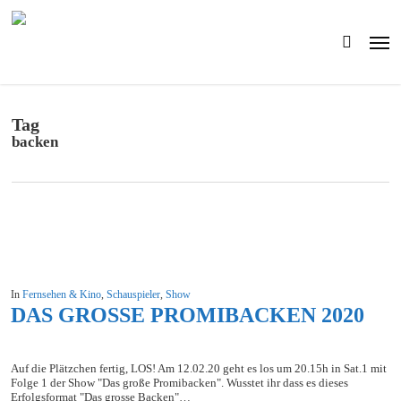
Skip
to
Men
main
search
content
Tag
backen
In
Fernsehen & Kino
,
Schauspieler
,
Show
DAS GROSSE PROMIBACKEN 2020
Auf die Plätzchen fertig, LOS! Am 12.02.20 geht es los um 20.15h in Sat.1 mit
Folge 1 der Show "Das große Promibacken". Wusstet ihr dass es dieses
Erfolgsformat "Das grosse Backen"…