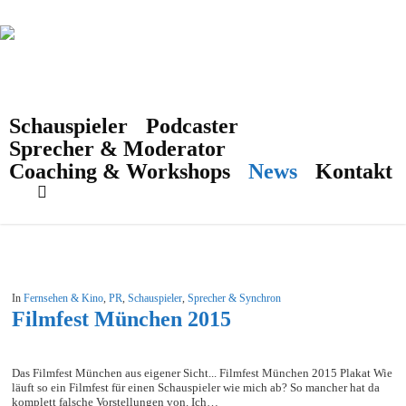
Skip
to
main
content
Schauspieler
Podcaster
Tag
bvc
Sprecher & Moderator
Coaching & Workshops
News
Kontakt
search
In
Fernsehen & Kino
,
PR
,
Schauspieler
,
Sprecher & Synchron
Filmfest München 2015
Das Filmfest München aus eigener Sicht... Filmfest München 2015 Plakat Wie
läuft so ein Filmfest für einen Schauspieler wie mich ab? So mancher hat da
komplett falsche Vorstellungen von. Ich…