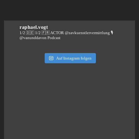
raphael.vogt
1/2 🇩🇪 1/2 🇫🇷 ACTOR @zavkuenstlervermittlung
🎙️
@vanunddavon Podcast
Auf Instagram folgen