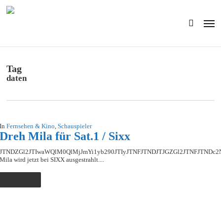
Skip
to
Men
main
search
content
Tag
daten
In
Fernsehen & Kino
,
Schauspieler
Dreh Mila für Sat.1 / Sixx
JTNDZGl2JTIwaWQlM0QlMjJmYi1yb290JTIyJTNFJTNDJTJGZGl2JTNFJTN
Mila wird jetzt bei SIXX ausgestrahlt....
Read More