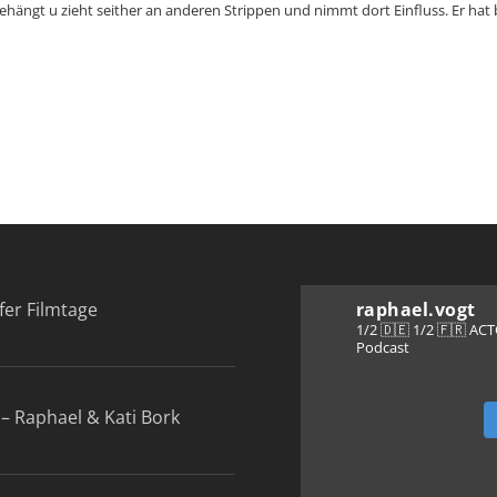
gehängt u zieht seither an anderen Strippen und nimmt dort Einfluss. Er ha
fer Filmtage
raphael.vogt
1/2 🇩🇪 1/2 🇫🇷 A
Podcast
– Raphael & Kati Bork