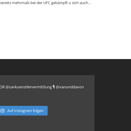
t bereits mehrmals bei der UFC gekämpft u sich auch…
CTOR @zavkuenstlervermittlung
🎙️ @vanunddavon
Auf Instagram folgen