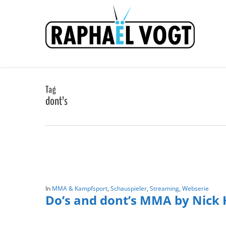
Skip
to
main
content
Tag
dont’s
In
MMA & Kampfsport
,
Schauspieler
,
Streaming
,
Webserie
Do’s and dont’s MMA by Nick 