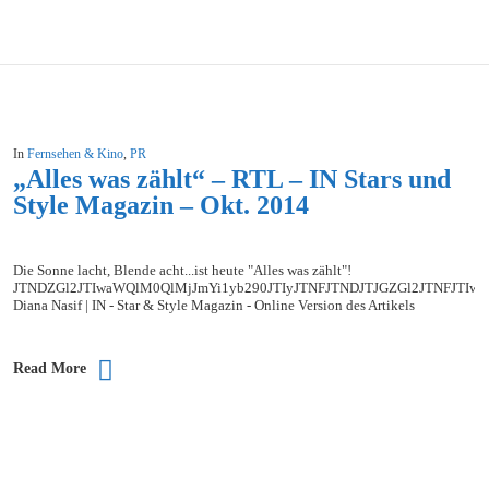
In
Fernsehen & Kino
,
PR
„Alles was zählt“ – RTL – IN Stars und
Style Magazin – Okt. 2014
Die Sonne lacht, Blende acht...ist heute "Alles was zählt"!
JTNDZGl2JTIwaWQlM0QlMjJmYi1yb290JTIyJTNFJTNDJTJGZGl2JTNFJ
Diana Nasif | IN - Star & Style Magazin - Online Version des Artikels
Read More