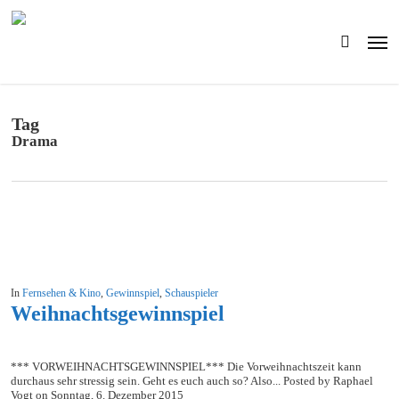
Skip
to
Men
main
search
content
Tag
Drama
In
Fernsehen & Kino
,
Gewinnspiel
,
Schauspieler
Weihnachtsgewinnspiel
*** VORWEIHNACHTSGEWINNSPIEL*** Die Vorweihnachtszeit kann
durchaus sehr stressig sein. Geht es euch auch so? Also... Posted by Raphael
Vogt on Sonntag, 6. Dezember 2015