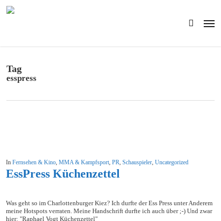
Skip
to
Men
main
search
content
Tag
esspress
In
Fernsehen & Kino
,
MMA & Kampfsport
,
PR
,
Schauspieler
,
Uncategorized
EssPress Küchenzettel
Was geht so im Charlottenburger Kiez? Ich durfte der Ess Press unter Anderem
meine Hotspots verraten. Meine Handschrift durfte ich auch über ;-) Und zwar
hier: "Raphael Vogt Küchenzettel"