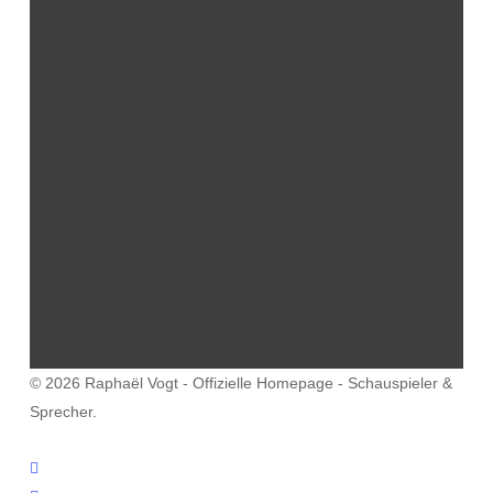
© 2026 Raphaël Vogt - Offizielle Homepage - Schauspieler &
Sprecher.
facebook