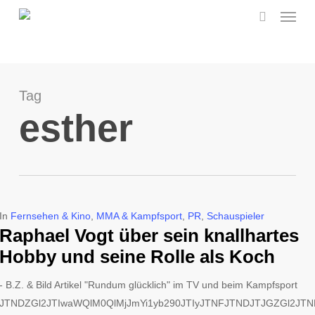
Menu
Skip
to
search
main
content
Tag
esther
In
Fernsehen & Kino
,
MMA & Kampfsport
,
PR
,
Schauspieler
Raphael Vogt über sein knallhartes
Hobby und seine Rolle als Koch
- B.Z. & Bild Artikel "Rundum glücklich" im TV und beim Kampfsport
JTNDZGl2JTIwaWQlM0QlMjJmYi1yb290JTIyJTNFJTNDJTJGZGl2JT