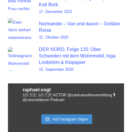
Kati Bork
17. Dezember 2021
Normandie – Van und davon – Solitäre
Reise
31. Oktober 2020
DER NORD, Folge 135: Über
Schweden mit dem Wohnmobil, Inga
Lindström & Klopapier
15. September 2020
raphael.vogt
1/2 🇩🇪 1/2 🇫🇷 ACTOR @zavkuenstlervermittlung
🎙️
@vanunddavon Podcast
Auf Instagram folgen