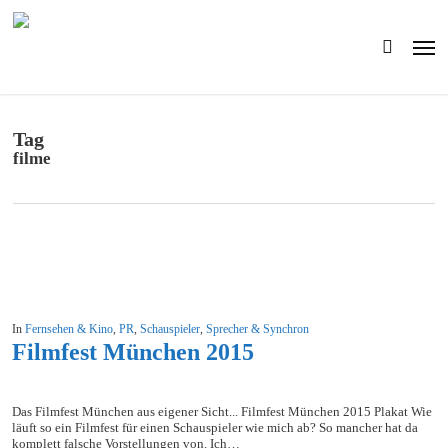
Skip
to
Men
main
search
content
Tag
filme
In
Fernsehen & Kino
,
PR
,
Schauspieler
,
Sprecher & Synchron
Filmfest München 2015
Das Filmfest München aus eigener Sicht... Filmfest München 2015 Plakat Wie
läuft so ein Filmfest für einen Schauspieler wie mich ab? So mancher hat da
komplett falsche Vorstellungen von. Ich…