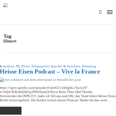
Skip
to
Men
main
search
content
Tag
filmset
In
podcast
,
PR
,
Privat
,
Schauspieler
,
Sprecher & Synchron
,
Streaming
Heisse Eisen Podcast – Vive la France
https://open.spotify.com/episode/4vluriGCyoh0gbko7ko1nX?
si=bQcCKXGkQ3mUp3Wbl5jwkQ Oliver Katic Über Olaf Thieme,
Vorsitzender des BDS LV1, habe ich Silvana und Olli, das Team hinter Heisse Eisen
Berlin kennengelernt. Die beiden rocken diesen Podcast. Danke für das coole…
Read More