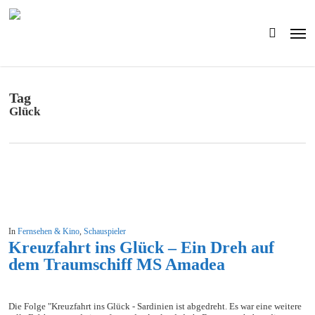
Skip
to
Men
main
search
content
Tag
Glück
In
Fernsehen & Kino
,
Schauspieler
Kreuzfahrt ins Glück – Ein Dreh auf
dem Traumschiff MS Amadea
Die Folge "Kreuzfahrt ins Glück - Sardinien ist abgedreht. Es war eine weitere