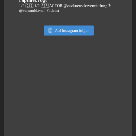
raphael.vogt
1/2 🇩🇪 1/2 🇫🇷 ACTOR @zavkuenstlervermittlung
🎙️
@vanunddavon Podcast
Auf Instagram folgen