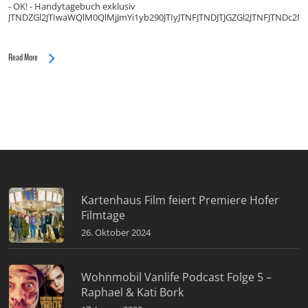
- OK! - Handytagebuch exklusiv
JTNDZGl2JTIwaWQlM0QlMjJmYi1yb290JTIyJTNFJTNDJTJGZGl2JTNFJTN
Read More
Kartenhaus Film feiert Premiere Hofer
Filmtage
26. Oktober 2024
Wohnmobil Vanlife Podcast Folge 5 –
Raphael & Kati Bork