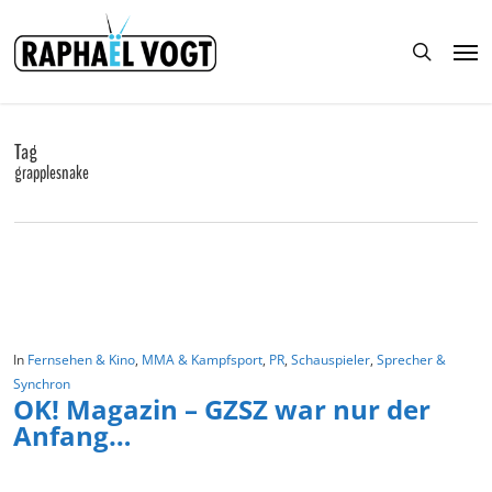
Skip
to
Men
main
search
content
Tag
grapplesnake
In
Fernsehen & Kino
,
MMA & Kampfsport
,
PR
,
Schauspieler
,
Sprecher &
Synchron
OK! Magazin – GZSZ war nur der
Anfang…