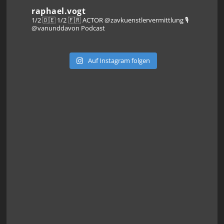
raphael.vogt
1/2 🇩🇪 1/2 🇫🇷 ACTOR @zavkuenstlervermittlung
🎙️
@vanunddavon Podcast
Auf Instagram folgen