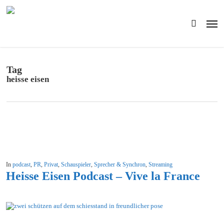
Skip
to
Men
main
search
content
Tag
heisse eisen
In
podcast
,
PR
,
Privat
,
Schauspieler
,
Sprecher & Synchron
,
Streaming
Heisse Eisen Podcast – Vive la France