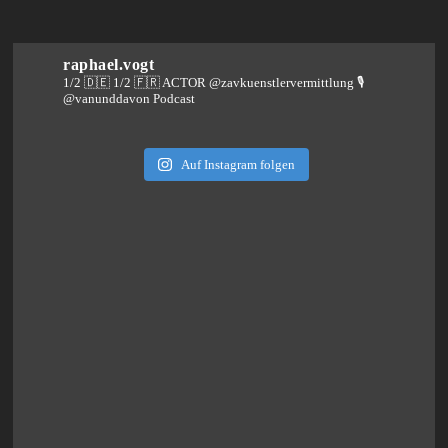
raphael.vogt
1/2 🇩🇪 1/2 🇫🇷 ACTOR @zavkuenstlervermittlung
🎙️
@vanunddavon Podcast
Auf Instagram folgen