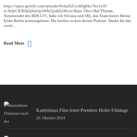
https://open.spotify.com/episode/4vluriGCyoh0gbko7ko1nX?
si=bQcCKXGkQ3mUp3Wbl5jwkQ Oliver Katic Über Olaf Thieme,
Vorsitzender des BDS LV1, habe ich Silvana und Olli, das Team hinter Heisse
Eisen Berlin kennengelernt. Die beiden rocken diesen Podcast. Danke für das
coole…
Read More
Kartenhaus Film feiert Premiere Hofer Filmtage
26. Oktober 2024