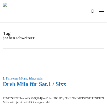
Skip
to
Men
main
search
content
Tag
jochen schweitzer
In
Fernsehen & Kino
,
Schauspieler
Dreh Mila für Sat.1 / Sixx
JTNDZGl2JTIwaWQlM0QlMjJmYi1yb290JTIyJTNFJTNDJTJGZGl2JTNFJ
Mila wird jetzt bei SIXX ausgestrahlt....