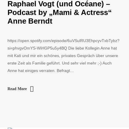
Raphael Vogt (und Océane) –
Podcast by „Mami & Actress“
Anne Berndt
https://open.spotify.com/episode/6uVSulRU3EhpcyvTxbTybz?
si=phvgvOmYS-WiHGP5u5y4BQ Die liebe Kollegin Anne hat
mit Kati und mir ein schönes, privates Gespräch über unsere
erste Zeit als Familie geführt. Und sehr viel mehr ;-) Auch
Anne hat einiges verraten. Befragt…
Read More