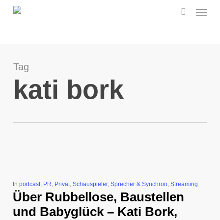
Menu
Skip
to
search
main
content
Tag
kati bork
In
podcast
,
PR
,
Privat
,
Schauspieler
,
Sprecher & Synchron
,
Streaming
Über Rubbellose, Baustellen
und Babyglück – Kati Bork,