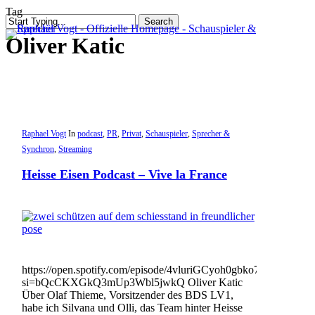
Skip
Tag
Search
to
sea
Me
Close
main
Oliver Katic
Search
content
Raphael Vogt
In
podcast
,
PR
,
Privat
,
Schauspieler
,
Sprecher &
Synchron
,
Streaming
Heisse Eisen Podcast – Vive la France
https://open.spotify.com/episode/4vluriGCyoh0gbko7ko1nX?
si=bQcCKXGkQ3mUp3Wbl5jwkQ Oliver Katic
Über Olaf Thieme, Vorsitzender des BDS LV1,
habe ich Silvana und Olli, das Team hinter Heisse