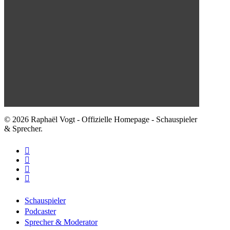
© 2026 Raphaël Vogt - Offizielle Homepage - Schauspieler
& Sprecher.
facebook
youtube
instagram
email
Close
Schauspieler
Menu
Podcaster
Sprecher & Moderator