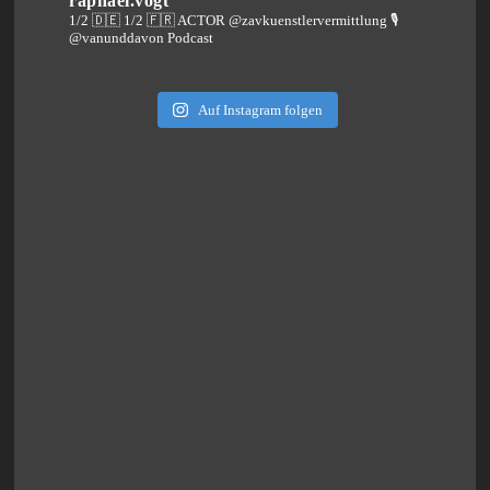
raphael.vogt
1/2 🇩🇪 1/2 🇫🇷 ACTOR @zavkuenstlervermittlung
🎙️
@vanunddavon Podcast
Auf Instagram folgen