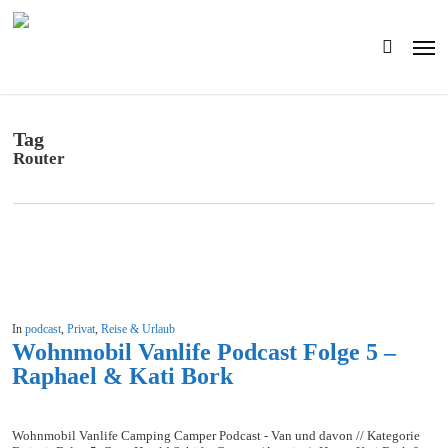
Skip
to
Men
main
search
content
Tag
Router
In
podcast
,
Privat
,
Reise & Urlaub
Wohnmobil Vanlife Podcast Folge 5 –
Raphael & Kati Bork
Wohnmobil Vanlife Camping Camper Podcast - Van und davon // Kategorie