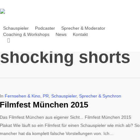
Skip
to
main
content
Schauspieler
Podcaster
Sprecher & Moderator
Coaching & Workshops
News
Kontakt
search
Tag
shocking shorts
In
Fernsehen & Kino
,
PR
,
Schauspieler
,
Sprecher & Synchron
Filmfest München 2015
Das Filmfest München aus eigener Sicht... Filmfest München 2015
Plakat Wie läuft so ein Filmfest für einen Schauspieler wie mich ab? So
mancher hat da komplett falsche Vorstellungen von. Ich…