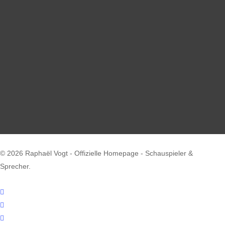
© 2026 Raphaël Vogt - Offizielle Homepage - Schauspieler &
Sprecher.
facebook
youtube
instagram