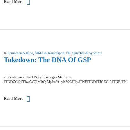
Read More
In
Fernsehen & Kino
,
MMA & Kampfsport
,
PR
,
Sprecher & Synchron
Takedown: The DNA Of GSP
- Takedown - The DNA of Georges St-Pierre
JTNDZGl2JTIwaWQlM0QlMjJmYi1yb290JTIyJTNFJTNDJTJGZGl2JTNFJT
Read More