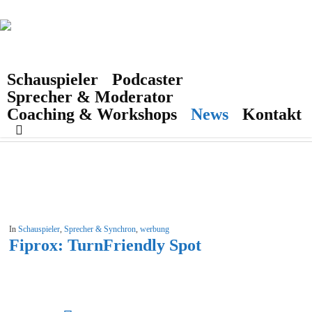
Skip
to
main
content
Schauspieler
Podcaster
Sprecher & Moderator
Tag
sprecher
Coaching & Workshops
News
Kontakt
search
In
Schauspieler
,
Sprecher & Synchron
,
werbung
Fiprox: TurnFriendly Spot