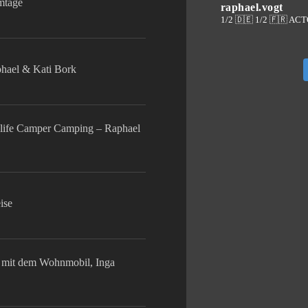
lmtage
raphael.vogt
1/2 🇩🇪 1/2 🇫🇷 AC
phael & Kati Bork
life Camper Camping – Raphael
ise
mit dem Wohnmobil, Inga