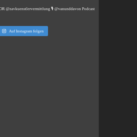
TOR @zavkuenstlervermittlung
🎙️ @vanunddavon Podcast
Auf Instagram folgen