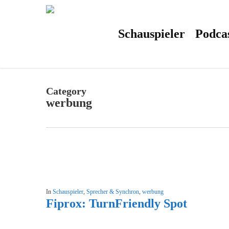
Skip
to
main
content
Schauspieler
Podca
Category
werbung
In
Schauspieler
,
Sprecher & Synchron
,
werbung
Fiprox: TurnFriendly Spot