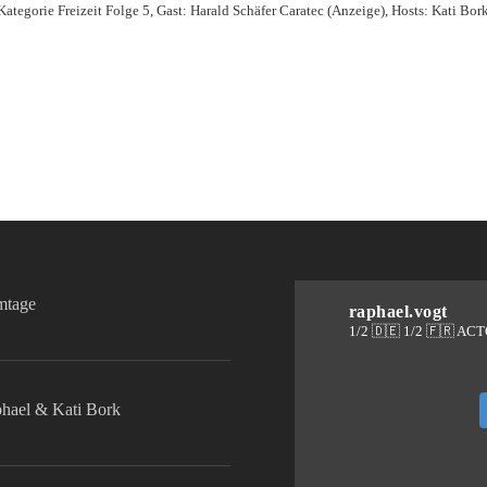
gorie Freizeit Folge 5, Gast: Harald Schäfer Caratec (Anzeige), Hosts: Kati Bork
lmtage
raphael.vogt
1/2 🇩🇪 1/2 🇫🇷 AC
phael & Kati Bork