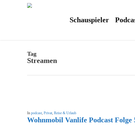
Skip
to
main
content
Schauspieler
Podca
Tag
Streamen
In
podcast
,
Privat
,
Reise & Urlaub
Wohnmobil Vanlife Podcast Folge 