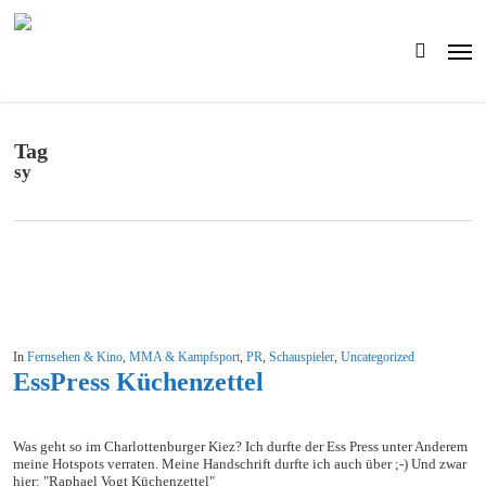
Skip
to
Men
main
search
content
Tag
sy
In
Fernsehen & Kino
,
MMA & Kampfsport
,
PR
,
Schauspieler
,
Uncategorized
EssPress Küchenzettel
Was geht so im Charlottenburger Kiez? Ich durfte der Ess Press unter Anderem
meine Hotspots verraten. Meine Handschrift durfte ich auch über ;-) Und zwar
hier: "Raphael Vogt Küchenzettel"