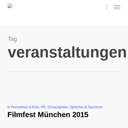
Menu
Skip
to
search
main
content
Tag
veranstaltungen
In
Fernsehen & Kino
,
PR
,
Schauspieler
,
Sprecher & Synchron
Filmfest München 2015