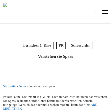
Skip
to
Men
main
search
content
Fernsehen & Kino
PR
Schauspieler
Verstehen sie Spass
Startseite
»
News
»
Verstehen sie Spass
Parallel zum „Kreuzfahrt ins Glück“ Dreh in Sardinien hat mich das Verstehen
Sie Spass Team um Guido Cantz herum mit der versteckten Kamera
reingelegt. Wer sich das nochmal ansehen möchte, kann das hier:
ARD
MEDIATHEK