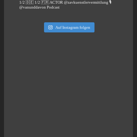
1/2 🇩🇪 1/2 🇫🇷 ACTOR @zavkuenstlervermittlung
🎙️
@vanunddavon Podcast
Auf Instagram folgen