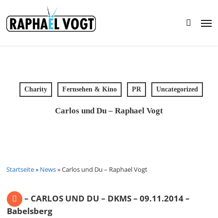
Skip
to
Men
main
search
content
Charity
Fernsehen & Kino
PR
Uncategorized
Carlos und Du – Raphael Vogt
Startseite
»
News
»
Carlos und Du – Raphael Vogt
– CARLOS UND DU – DKMS – 09.11.2014 –
Babelsberg