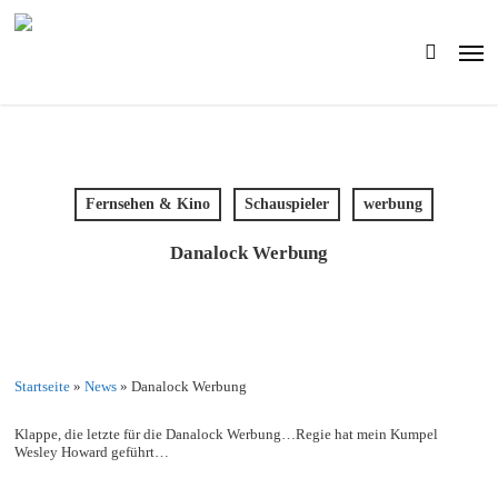
Skip
to
Men
main
search
content
Fernsehen & Kino
Schauspieler
werbung
Danalock Werbung
Startseite
»
News
»
Danalock Werbung
Klappe, die letzte für die Danalock Werbung…Regie hat mein Kumpel
Wesley Howard geführt…