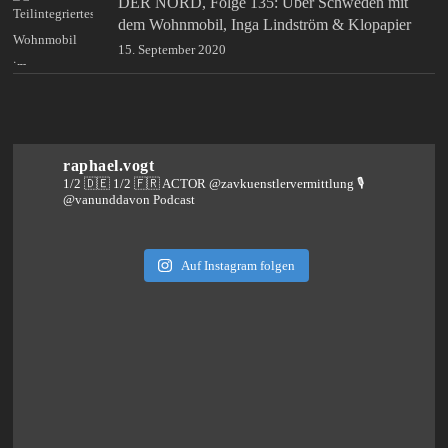
DER NORD, Folge 135: Über Schweden mit
dem Wohnmobil, Inga Lindström & Klopapier
15. September 2020
raphael.vogt
1/2 🇩🇪 1/2 🇫🇷 ACTOR @zavkuenstlervermittlung
🎙️
@vanunddavon Podcast
Auf Instagram folgen