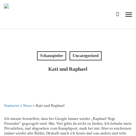
Skip
to
Men
main
search
content
Schauspieler
Uncategorized
Kati und Raphael
Startseite
»
News
»
Kati und Raphael
Ich musste feststellen, dass bei Google immer wieder „Raphael Vogt
Freundin“ gegoogelt wird. Hm. Viel gibts da nicht zu finden. Ich behalte mein
Privatleben, mal abgesehen vom Kampfsport, stark bei mir. Aber es erscheinen
immer wieder alte Bilder. Deshalb mach ich heute mal was anders und teile