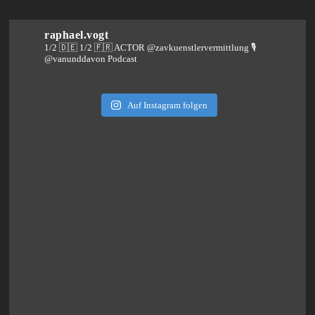
raphael.vogt
1/2 🇩🇪 1/2 🇫🇷 ACTOR @zavkuenstlervermittlung
🎙️
@vanunddavon Podcast
Auf Instagram folgen